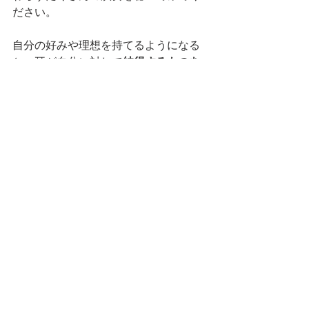
ださい。
自分の好みや理想を持てるようになる
と、耳が自分に対して
納得するものを
求める
ようになってくると思います。
「先生に言われたからこうする」とい
うのではなくて、自主的に目的を持っ
て進むことで、上達への道は近づくと
私は信じています。
練習について
すべて表示
最新記事