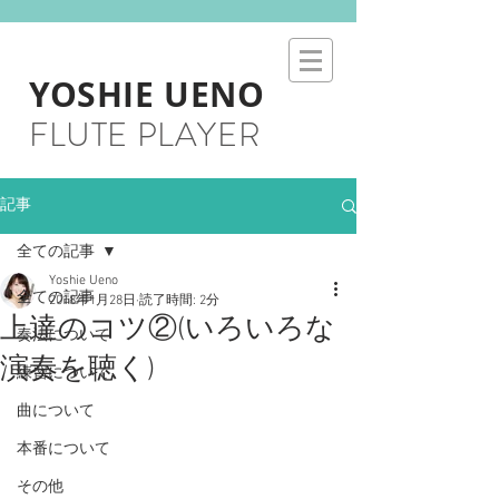
YOSHIE UENO
FLUTE PLAYER
記事
全ての記事
Yoshie Ueno
全ての記事
2018年1月28日
読了時間: 2分
上達のコツ②(いろいろな
奏法について
演奏を聴く)
練習について
曲について
本番について
その他